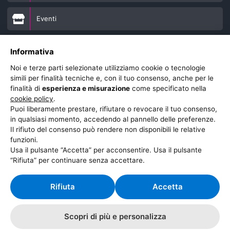
Eventi
Chiamaci
Informativa
Noi e terze parti selezionate utilizziamo cookie o tecnologie
Seguici Su Instagram
simili per finalità tecniche e, con il tuo consenso, anche per le
finalità di
esperienza e misurazione
come specificato nella
cookie policy
.
Scrivici su Whatsapp
Puoi liberamente prestare, rifiutare o revocare il tuo consenso,
in qualsiasi momento, accedendo al pannello delle preferenze.
Il rifiuto del consenso può rendere non disponibili le relative
Seguici su Facebook
funzioni.
Usa il pulsante “Accetta” per acconsentire. Usa il pulsante
Dove Siamo
“Rifiuta” per continuare senza accettare.
Rifiuta
Accetta
Lasciaci una recensione su Google!
Scopri di più e personalizza