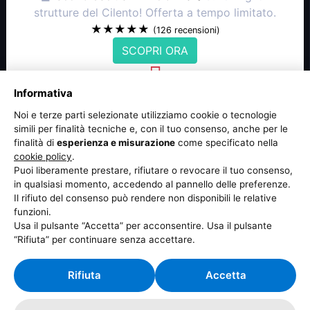
strutture del Cilento! Offerta a tempo limitato.
★★★★★
(126 recensioni)
SCOPRI ORA
Informativa
NOVITÀ: Le Pizzerie Top di Agropoli
🍕
Promozione 2x1
nelle migliori pizzerie di
Noi e terze parti selezionate utilizziamo cookie o tecnologie
Agropoli! Solo per questa settimana.
simili per finalità tecniche e, con il tuo consenso, anche per le
finalità di
esperienza e misurazione
come specificato nella
★★★★☆
(98 recensioni)
cookie policy
.
APPROFITTA ORA
Puoi liberamente prestare, rifiutare o revocare il tuo consenso,
in qualsiasi momento, accedendo al pannello delle preferenze.
Il rifiuto del consenso può rendere non disponibili le relative
Le offerte potrebbero variare in base alla disponibilità. Controlla i
funzioni.
dettagli sui rispettivi siti.
Usa il pulsante “Accetta” per acconsentire. Usa il pulsante
Stato account: inattivo -
Assistenza
“Rifiuta” per continuare senza accettare.
Attualmente stai visualizzando contenuti alternativi
Rifiuta
Accetta