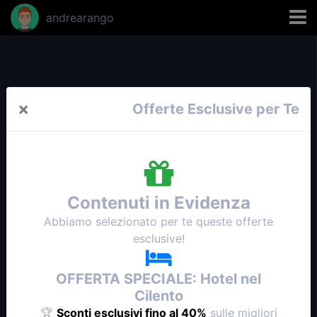
andrearango
×
Offerte Esclusive per Te
Contenuti in Evidenza
Abbiamo selezionato per te queste offerte
esclusive!
OFFERTA SPECIALE: Hotel nel
Cilento
🏆
Sconti esclusivi fino al 40%
sulle migliori