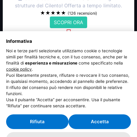
strutture del Cilento! Offerta a tempo limitato.
★★★★★
(126 recensioni)
SCOPRI ORA
Informativa
NOVITÀ: Le Pizzerie Top di Agropoli
🍕
Promozione 2x1
nelle migliori pizzerie di
Noi e terze parti selezionate utilizziamo cookie o tecnologie
Agropoli! Solo per questa settimana.
simili per finalità tecniche e, con il tuo consenso, anche per le
finalità di
esperienza e misurazione
come specificato nella
★★★★☆
(98 recensioni)
cookie policy
.
APPROFITTA ORA
Puoi liberamente prestare, rifiutare o revocare il tuo consenso,
in qualsiasi momento, accedendo al pannello delle preferenze.
Il rifiuto del consenso può rendere non disponibili le relative
Le offerte potrebbero variare in base alla disponibilità. Controlla i
funzioni.
dettagli sui rispettivi siti.
Usa il pulsante “Accetta” per acconsentire. Usa il pulsante
Stato account: inattivo -
Assistenza
“Rifiuta” per continuare senza accettare.
Attualmente stai visualizzando contenuti alternativi
Rifiuta
Accetta