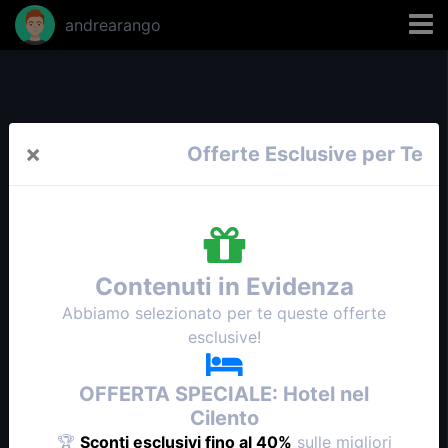
andrearango
×
Offerte Esclusive per Te
Contenuti in Evidenza
Abbiamo selezionato per te queste offerte
esclusive!
OFFERTA SPECIALE: Hotel nel
Cilento
🏆
Sconti esclusivi fino al 40%
sulle migliori