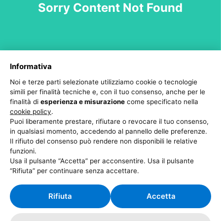
Sorry Content Not Found
Informativa
Categories
Noi e terze parti selezionate utilizziamo cookie o tecnologie
VALORI TEMPERO
simili per finalità tecniche e, con il tuo consenso, anche per le
finalità di
esperienza e misurazione
come specificato nella
cookie policy
.
Puoi liberamente prestare, rifiutare o revocare il tuo consenso,
Tags
in qualsiasi momento, accedendo al pannello delle preferenze.
Il rifiuto del consenso può rendere non disponibili le relative
funzioni.
I nostri VALORI
Usa il pulsante “Accetta” per acconsentire. Usa il pulsante
“Rifiuta” per continuare senza accettare.
Rifiuta
Accetta